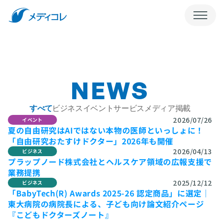
会社概要
お問い合わせ
メディコレNEWS
メディコレWEB
NEWS
すべて
ビジネス
イベント
サービス
メディア掲載
2026/07/26
イベント
夏の自由研究はAIではない本物の医師といっしょに！
「自由研究おたすけドクター」2026年も開催
2026/04/13
ビジネス
プラップノード株式会社とヘルスケア領域の広報⽀援で
業務提携
2025/12/12
ビジネス
「BabyTech(R) Awards 2025-26 認定商品」に選定｜
東大病院の病院長による、子ども向け論文紹介ページ
『こどもドクターズノート』