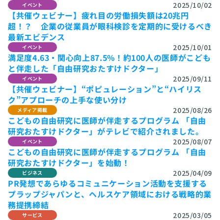
2025/10/02
イベント
【共催ウェビナー】疲れ目の労働損失額は20兆円
超！？　企業の従業員が眼科検診を定期的に受けるべき
最新エビデンス
2025/10/01
イベント
満足度4.63・関心向上87.5%！約100人の医師がこども
と伴走した「自由研究おたすけドクター」
2025/09/11
イベント
【共催ウェビナー】“ポピュレーション”と“ハイリス
ク”アプローチの上手な使い分け
2025/08/26
メディア掲載
こどもの自由研究に医師が伴走するプログラム 「自由
研究おたすけドクター」がテレビで紹介されました。
2025/08/07
イベント
こどもの自由研究に医師が伴走するプログラム 「自由
研究おたすけドクター」を始動！
2025/04/09
ビジネス
PR発想であらゆるコミュニケーション活動を支援する
プラップジャパンと、ヘルスケア領域における戦略的業
務提携締結
2025/03/05
サービス